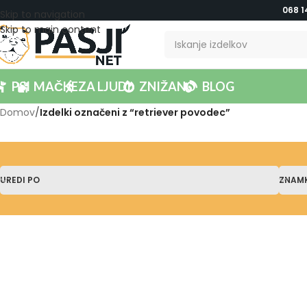
068 1
Skip to navigation
Skip to main content
PSI
MAČKE
ZA LJUDI
ZNIŽANO
BLOG
Domov
/
Izdelki označeni z “retriever povodec”
UREDI PO
ZNAM