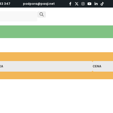
43 347
podpora@pasji.net
KA
CENA