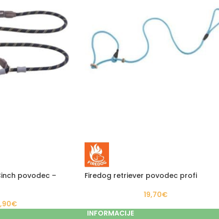
Cinch povodec –
Firedog retriever povodec profi
19,70
€
,90
€
INFORMACIJE