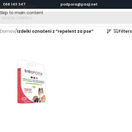
068 143 347
podpora@pasji.net
Skip to navigation
Skip to main content
Domov
/
Izdelki označeni z “repelent za pse”
Filters