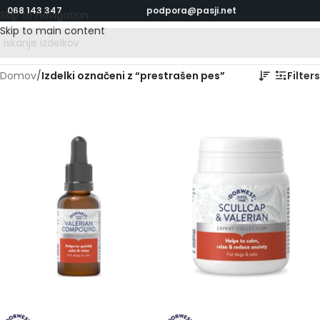
068 143 347
podpora@pasji.net
Skip to navigation
Skip to main content
Domov
/
Izdelki označeni z “prestrašen pes”
Filters