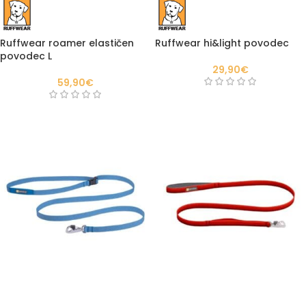
Ruffwear roamer elastičen
Ruffwear hi&light povodec
povodec L
29,90
€
59,90
€