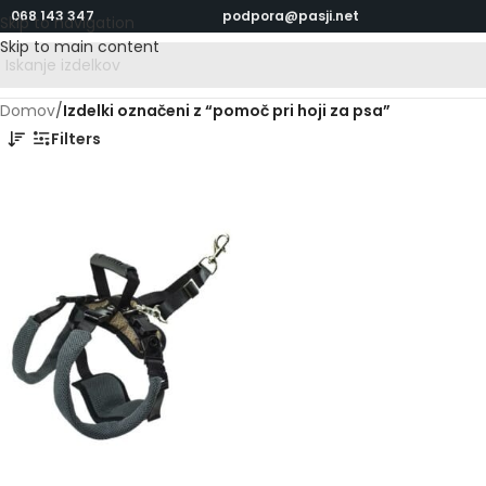
068 143 347
podpora@pasji.net
Skip to navigation
Skip to main content
Domov
/
Izdelki označeni z “pomoč pri hoji za psa”
Filters