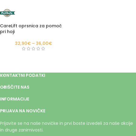
CareLift oprsnica za pomoč
pri hoji
32,90
€
–
36,00
€
KONTAKTNI PODATKI
OBIŠČITE NAS
INFORMACIJE
PRIJAVA NA NOVIČKE
Prijavite se na naše novičke in prvi boste izvedeli za naše akcije
in druge zanimivosti.