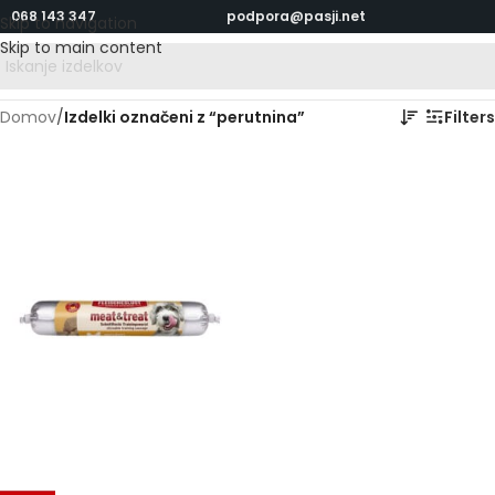
068 143 347
podpora@pasji.net
Skip to navigation
Skip to main content
Domov
/
Izdelki označeni z “perutnina”
Filters