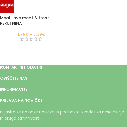
Meat Love meat & treat
PERUTNINA
1,75
€
–
3,39
€
KONTAKTNI PODATKI
OBIŠČITE NAS
INFORMACIJE
PRIJAVA NA NOVIČKE
Prijavite se na naše novičke in prvi boste izvedeli za naše akcije
in druge zanimivosti.