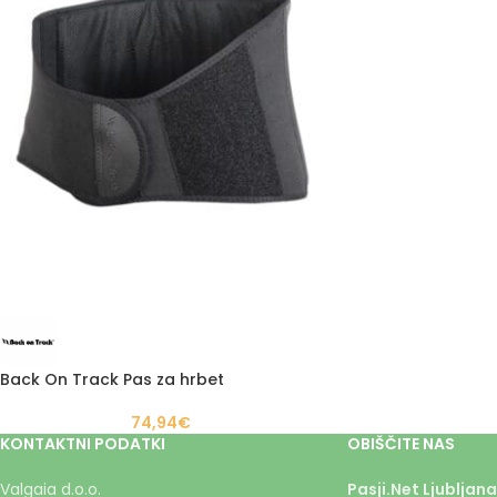
Back On Track Pas za hrbet
74,94
€
KONTAKTNI PODATKI
OBIŠČITE NAS
Valgaia d.o.o.
Pasji.Net Ljubljana