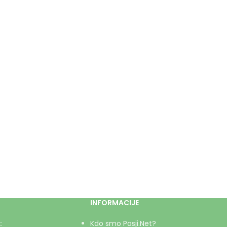
INFORMACIJE
:
Kdo smo Pasji.Net?