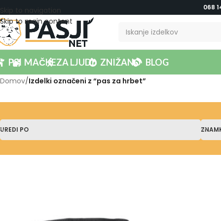
068 1
Skip to navigation
Skip to main content
PSI
MAČKE
ZA LJUDI
ZNIŽANO
BLOG
Domov
/
Izdelki označeni z “pas za hrbet”
UREDI PO
ZNAM