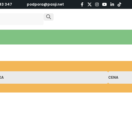
43 347
podpora@pasji.net
KA
CENA