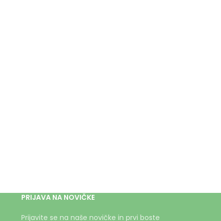
PRIJAVA NA NOVIČKE
Prijavite se na naše novičke in prvi boste