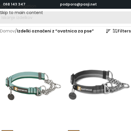
068 143 347
podpora@pasji.net
Skip to navigation
Skip to main content
Domov
/
Izdelki označeni z “ovatnica za pse”
Filters