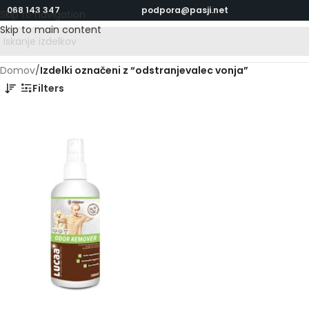
068 143 347
podpora@pasji.net
Skip to navigation
Skip to main content
Domov
/
Izdelki označeni z “odstranjevalec vonja”
Filters