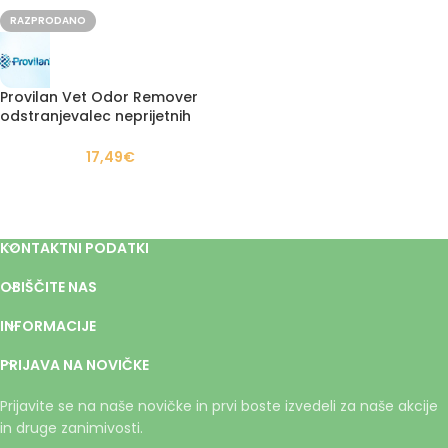
RAZPRODANO
Provilan Vet Odor Remover
odstranjevalec neprijetnih
vonjav
17,49
€
KONTAKTNI PODATKI
OBIŠČITE NAS
INFORMACIJE
PRIJAVA NA NOVIČKE
Prijavite se na naše novičke in prvi boste izvedeli za naše akcije
in druge zanimivosti.