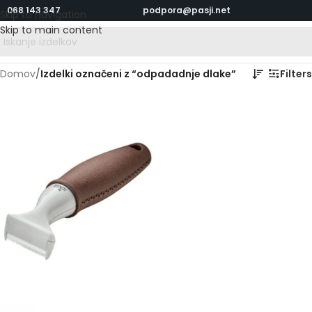
068 143 347
podpora@pasji.net
Skip to navigation
Skip to main content
Domov
/
Izdelki označeni z “odpadadnje dlake”
Filters