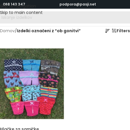
068 143 347
podpora@pasji.net
Skip to navigation
Skip to main content
Domov
/
Izdelki označeni z “ob gonitvi”
Filters
Hlačke za samičke