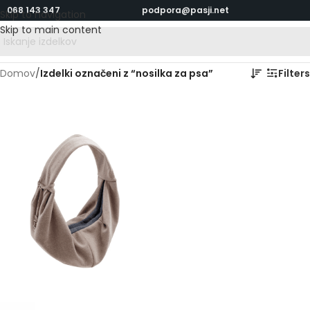
068 143 347
podpora@pasji.net
Skip to navigation
Skip to main content
Domov
/
Izdelki označeni z “nosilka za psa”
Filters