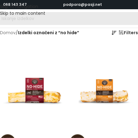
068 143 347
podpora@pasji.net
Skip to navigation
Skip to main content
Domov
/
Izdelki označeni z “no hide”
Filters