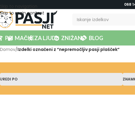
068 1
Skip to navigation
Skip to main content
PSI
MAČKE
ZA LJUDI
ZNIŽANO
BLOG
Domov
/
Izdelki označeni z “nepremočljiv pasji plašček”
UREDI PO
ZNAM