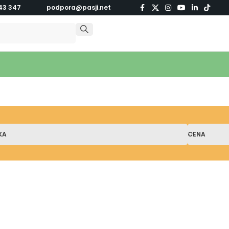
43 347
podpora@pasji.net
KA
CENA