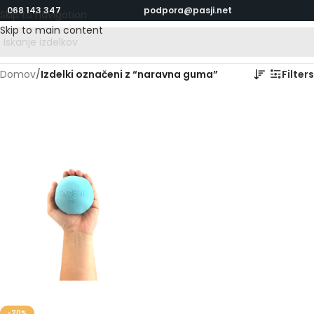
068 143 347
podpora@pasji.net
Skip to navigation
Skip to main content
Domov
/
Izdelki označeni z “naravna guma”
Filters
-20%