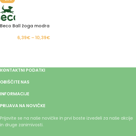
Beco Ball žoga modra
6,39
€
–
10,39
€
KONTAKTNI PODATKI
OBIŠČITE NAS
INFORMACIJE
PRIJAVA NA NOVIČKE
Prijavite se na naše novičke in prvi boste izvedeli za naše akcije
in druge zanimivosti.