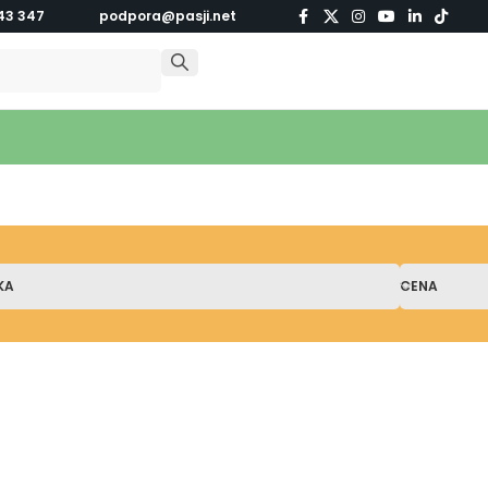
43 347
podpora@pasji.net
KA
CENA