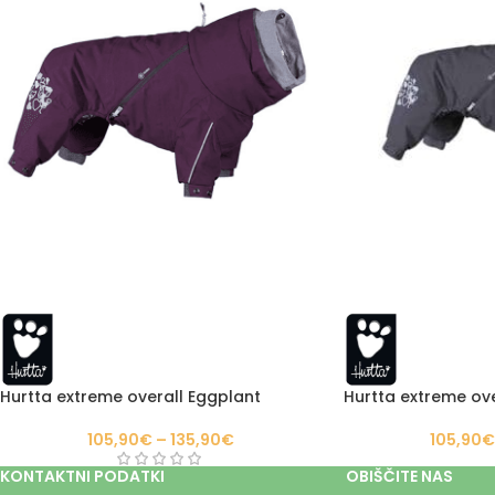
Hurtta extreme overall Eggplant
Hurtta extreme ove
105,90
€
–
135,90
€
105,90
KONTAKTNI PODATKI
OBIŠČITE NAS