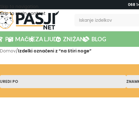
068 1
Skip to navigation
Skip to main content
PSI
MAČKE
ZA LJUDI
ZNIŽANO
BLOG
Domov
/
Izdelki označeni z “na štiri noge”
UREDI PO
ZNAM