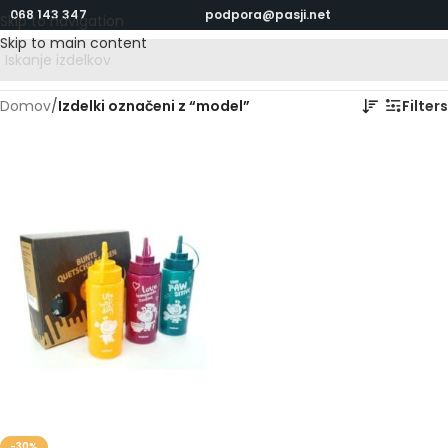
068 143 347
podpora@pasji.net
Skip to navigation
Skip to main content
Domov
/
Izdelki označeni z “model”
Filters
-30%