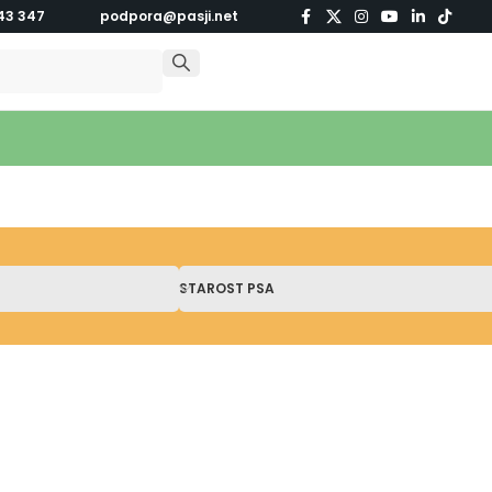
43 347
podpora@pasji.net
STAROST PSA