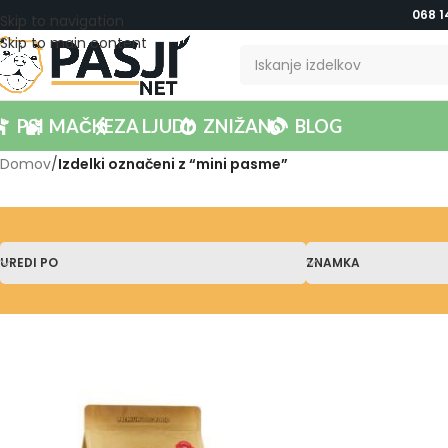
068 1
Skip to navigation
Skip to main content
PSI
MAČKE
ZA LJUDI
ZNIŽANO
BLOG
Domov
/
Izdelki označeni z “mini pasme”
UREDI PO
ZNAMKA