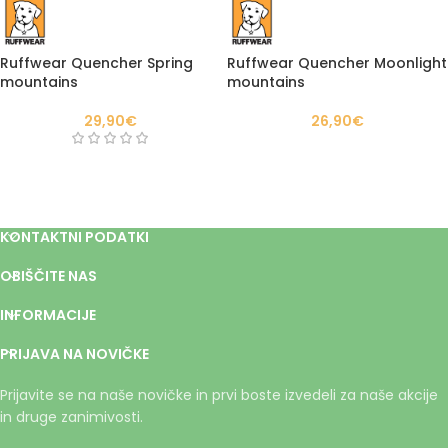
Ruffwear Quencher Spring
Ruffwear Quencher Moonlight
mountains
mountains
29,90
€
26,90
€
KONTAKTNI PODATKI
OBIŠČITE NAS
INFORMACIJE
PRIJAVA NA NOVIČKE
Prijavite se na naše novičke in prvi boste izvedeli za naše akcije
in druge zanimivosti.