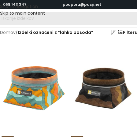
068 143 347
podpora@pasji.net
Skip to navigation
Skip to main content
Domov
/
Izdelki označeni z “lahka posoda”
Filters