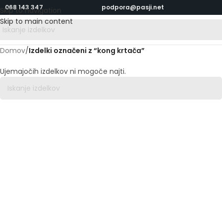
068 143 347
podpora@pasji.net
Skip to navigation
Skip to main content
Domov
/
Izdelki označeni z “kong krtača”
Ujemajočih izdelkov ni mogoče najti.