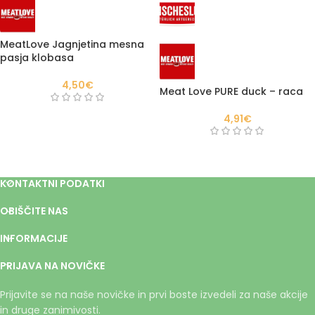
MeatLove Jagnjetina mesna
pasja klobasa
4,50
€
Meat Love PURE duck – raca
4,91
€
KONTAKTNI PODATKI
OBIŠČITE NAS
INFORMACIJE
PRIJAVA NA NOVIČKE
Prijavite se na naše novičke in prvi boste izvedeli za naše akcije
in druge zanimivosti.