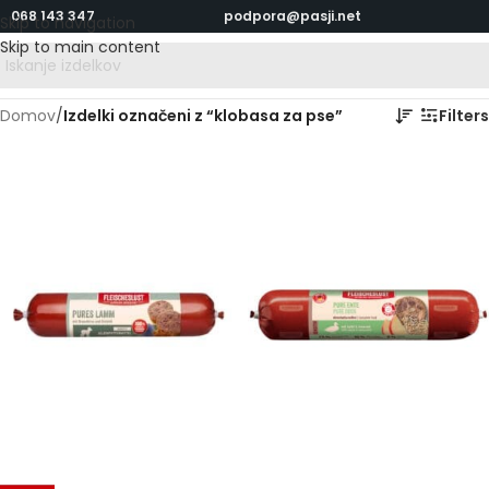
068 143 347
podpora@pasji.net
Skip to navigation
Skip to main content
Domov
/
Izdelki označeni z “klobasa za pse”
Filters