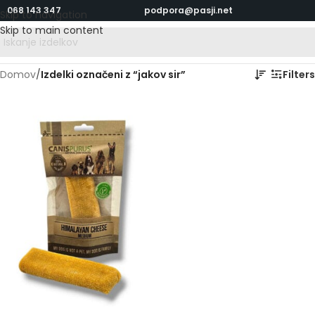
068 143 347
podpora@pasji.net
Skip to navigation
Skip to main content
Domov
/
Izdelki označeni z “jakov sir”
Filters