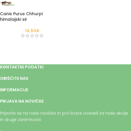
Canis Purus Chhurpi
himalajski sir
14,50
€
KONTAKTNI PODATKI
OBIŠČITE NAS
INFORMACIJE
PRIJAVA NA NOVIČKE
Prijavite se na naše novičke in prvi boste izvedeli za naše akcije
in druge zanimivosti.