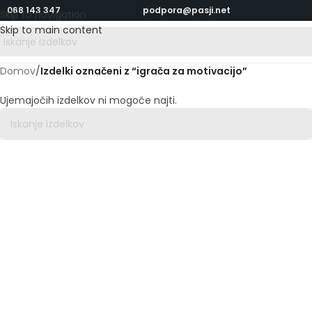
068 143 347
podpora@pasji.net
Skip to navigation
Skip to main content
Domov
/
Izdelki označeni z “igrača za motivacijo”
Ujemajočih izdelkov ni mogoče najti.