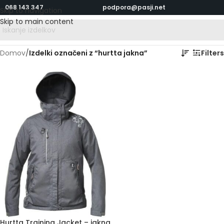
068 143 347
podpora@pasji.net
Skip to navigation
Skip to main content
Domov
/
Izdelki označeni z “hurtta jakna”
Filters
Hurtta Training Jacket – jakna