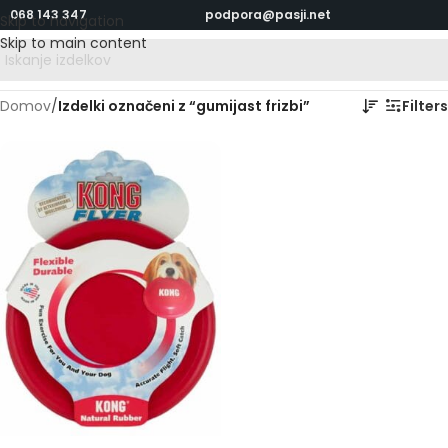
068 143 347
podpora@pasji.net
Skip to navigation
Skip to main content
Domov
/
Izdelki označeni z “gumijast frizbi”
Filters