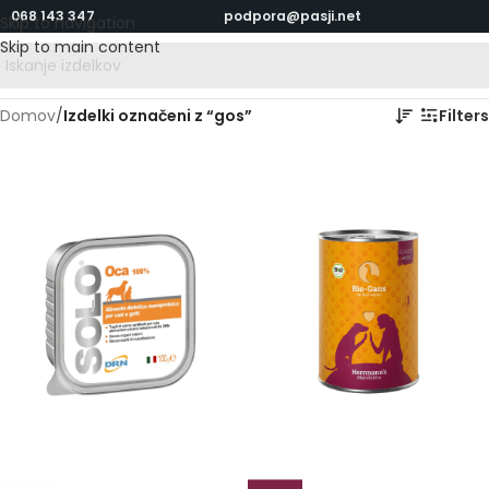
068 143 347
podpora@pasji.net
Skip to navigation
Skip to main content
Domov
/
Izdelki označeni z “gos”
Filters