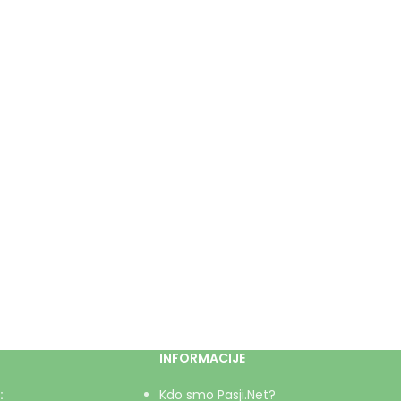
INFORMACIJE
:
Kdo smo Pasji.Net?