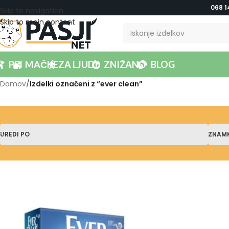
068 1
Skip to navigation
Skip to main content
PSI
MAČKE
ZA LJUDI
ZNIŽANO
BLOG
Domov
/
Izdelki označeni z “ever clean”
UREDI PO
ZNAM