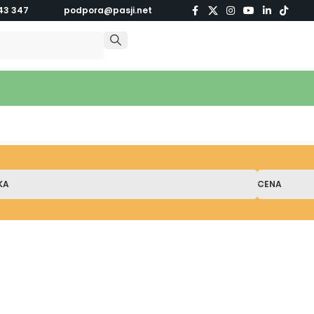
43 347
podpora@pasji.net
KA
CENA