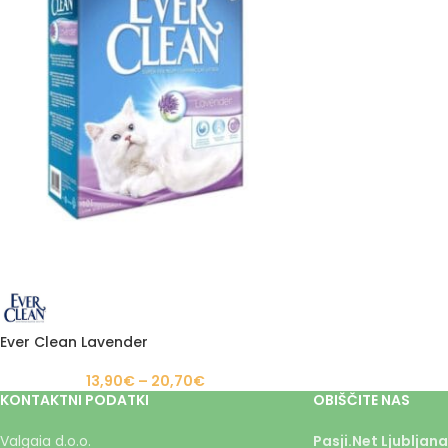
Ever Clean Lavender
13,90
€
–
20,70
€
KONTAKTNI PODATKI
OBIŠČITE NAS
Valgaia d.o.o.
Pasji.Net Ljubljana