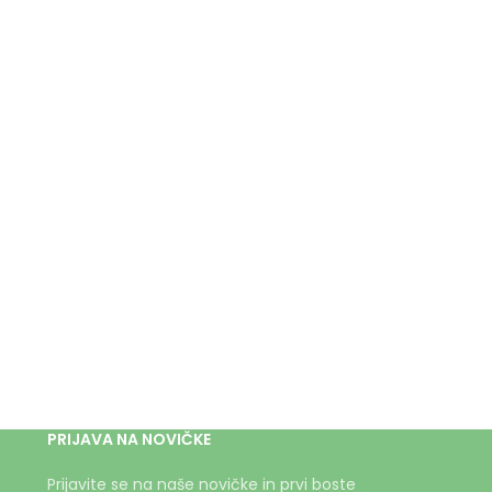
PRIJAVA NA NOVIČKE
Prijavite se na naše novičke in prvi boste