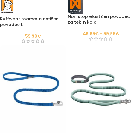
Non stop elastičen povodec
Ruffwear roamer elastičen
za tek in kolo
povodec L
49,95
€
–
59,95
€
59,90
€