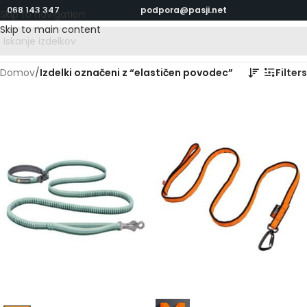
068 143 347
podpora@pasji.net
Skip to navigation
Skip to main content
Domov
/
Izdelki označeni z “elastičen povodec”
Filters