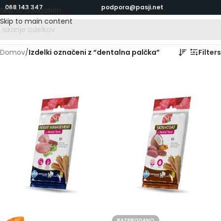
068 143 347
podpora@pasji.net
Skip to navigation
Skip to main content
Domov
/
Izdelki označeni z “dentalna palčka”
Filters
RAZPRODANO