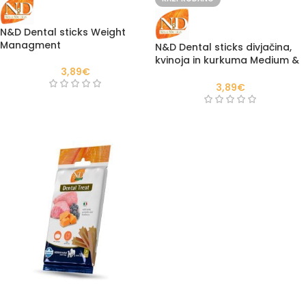
N&D Dental sticks Weight
Managment
N&D Dental sticks divjačina,
kvinoja in kurkuma Medium &
3,89
€
maxi
3,89
€