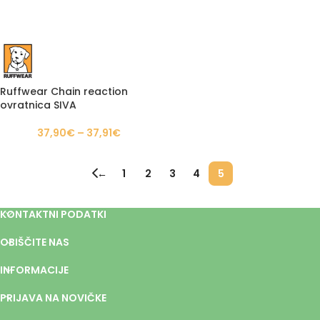
Ruffwear Chain reaction
ovratnica SIVA
37,90
€
–
37,91
€
←
1
2
3
4
5
KONTAKTNI PODATKI
OBIŠČITE NAS
INFORMACIJE
PRIJAVA NA NOVIČKE