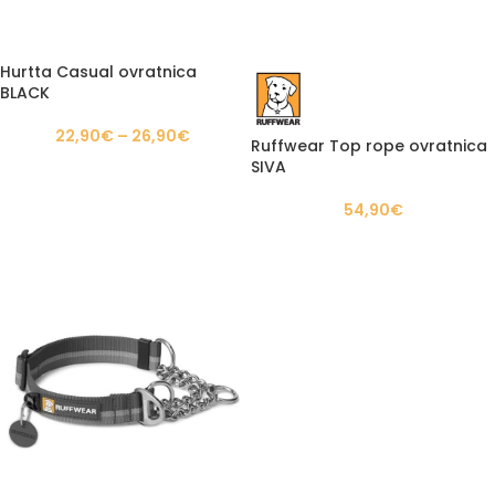
Hurtta Casual ovratnica
BLACK
22,90
€
–
26,90
€
Ruffwear Top rope ovratnica
SIVA
54,90
€