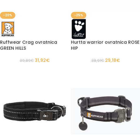
-20%
-25%
Ruffwear Crag ovratnica
Hurtta warrior ovratnica ROSE
GREEN HILLS
HIP
31,92
€
29,18
€
39,89
€
38,91
€