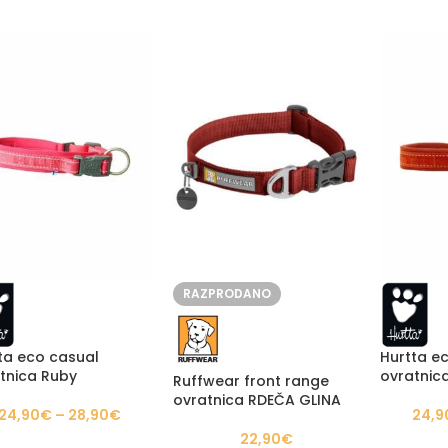
RAZPRODANO
ta eco casual
Hurtta e
tnica Ruby
ovratnic
Ruffwear front range
ovratnica RDEČA GLINA
24,90
€
–
28,90
€
24,9
22,90
€