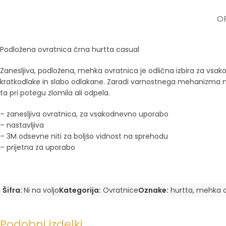
OP
Podložena ovratnica črna hurtta casual
Zanesljiva, podložena, mehka ovratnica je odlična izbira za vsak
kratkodlake in slabo odlakane. Zaradi varnostnega mehanizma na kli
ta pri potegu zlomila ali odpela.
– zanesljiva ovratnica, za vsakodnevno uporabo
– nastavljiva
– 3M odsevne niti za boljšo vidnost na sprehodu
– prijetna za uporabo
Šifra:
Ni na voljo
Kategorija:
Ovratnice
Oznake:
hurtta
,
mehka o
Podobni izdelki