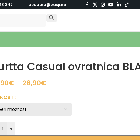
43 347
podpora@pasji.net
urtta Casual ovratnica BL
,90
€
–
26,90
€
IKOST
+