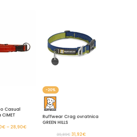
-20%
co Casual
a CIMET
Ruffwear Crag ovratnica
GREEN HILLS
0
€
–
28,90
€
31,92
€
39,89
€