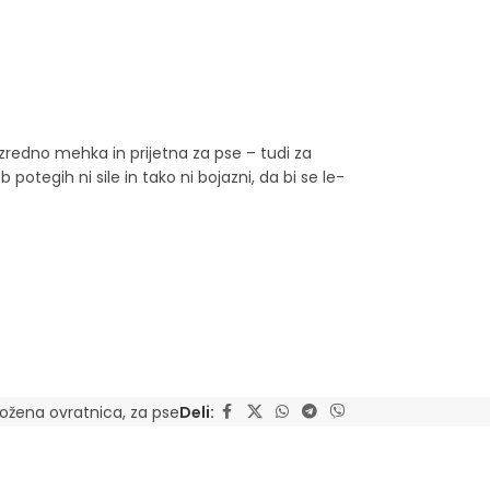
zredno mehka in prijetna za pse – tudi za
otegih ni sile in tako ni bojazni, da bi se le-
ožena ovratnica
,
za pse
Deli: