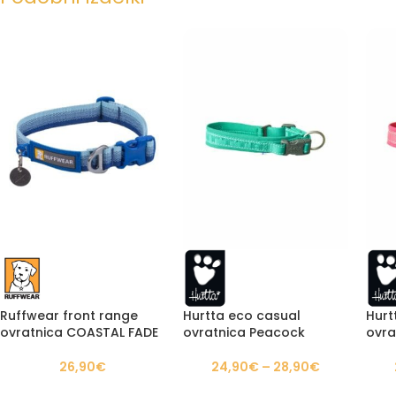
Ruffwear front range
Hurtta eco casual
Hurt
ovratnica COASTAL FADE
ovratnica Peacock
ovra
26,90
€
24,90
€
–
28,90
€