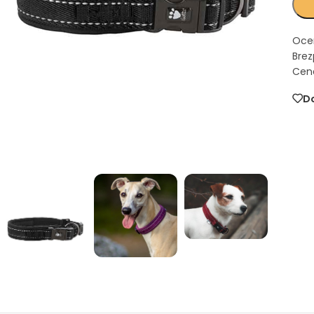
Oce
Brez
Cena
Do