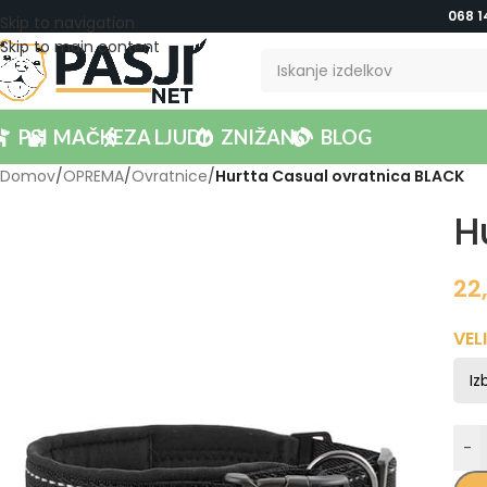
068 1
Skip to navigation
Skip to main content
PSI
MAČKE
ZA LJUDI
ZNIŽANO
BLOG
Domov
/
OPREMA
/
Ovratnice
/
Hurtta Casual ovratnica BLACK
H
22
VEL
-