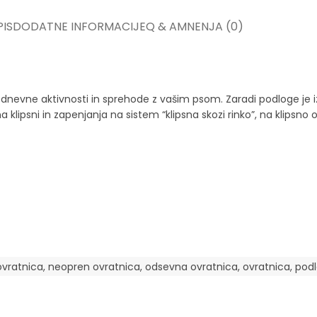
IS
DODATNE INFORMACIJE
Q & A
MNENJA (0)
odnevne aktivnosti in sprehode z vašim psom. Zaradi podloge je i
psni in zapenjanja na sistem “klipsna skozi rinko”, na klipsno ob p
vratnica
,
neopren ovratnica
,
odsevna ovratnica
,
ovratnica
,
podl