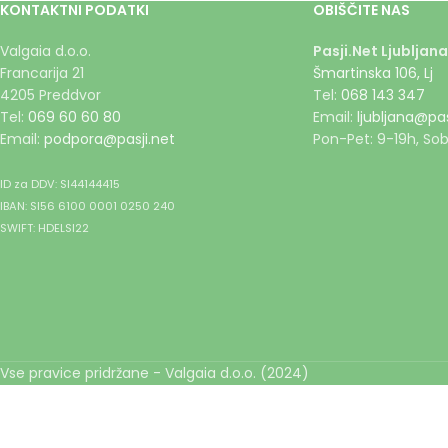
KONTAKTNI PODATKI
OBIŠČITE NAS
Valgaia d.o.o.
Pasji.Net Ljubljana
Francarija 21
Šmartinska 106, Lj
4205 Preddvor
Tel:
068 143 347
Tel:
069 60 60 80
Email:
ljubljana@pas
Email:
podpora@pasji.net
Pon-Pet: 9-19h, Sob
ID za DDV: SI44144415
IBAN: SI56 6100 0001 0250 240
SWIFT: HDELSI22
Vse pravice pridržane - Valgaia d.o.o. (2024)