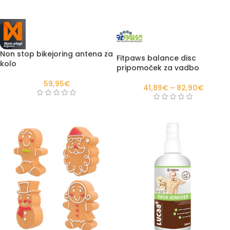
Non stop bikejoring antena za
Fitpaws balance disc
kolo
pripomoček za vadbo
59,95
€
41,89
€
–
82,90
€