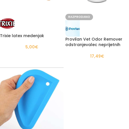
RAZPRODANO
Trixie latex medenjak
Provilan Vet Odor Remover
odstranjevalec neprijetnih
5,00
€
vonjav
17,49
€