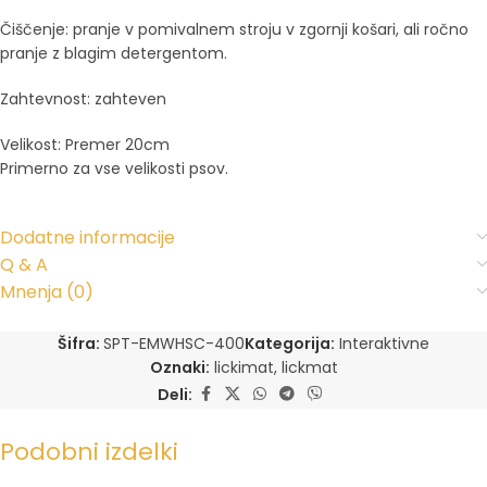
Čiščenje: pranje v pomivalnem stroju v zgornji košari, ali ročno
pranje z blagim detergentom.
Zahtevnost: zahteven
Velikost: Premer 20cm
Primerno za vse velikosti psov.
Dodatne informacije
Q & A
Mnenja (0)
Šifra:
SPT-EMWHSC-400
Kategorija:
Interaktivne
Oznaki:
lickimat
,
lickmat
Deli:
Podobni izdelki