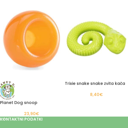
Trixie snake snake zvita kača
8,40
€
Planet Dog snoop
23,90
€
KONTAKTNI PODATKI