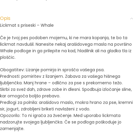
Opis
Lickmat s priseski – Whale
Če je tvoj pes podoben mojemu, ki ne mara kopanja, te bo ta
lickmat navdušil. Nanesite nekaj arašidovega masla na površino
Whale podloge in ga prilepite na kad, hladilnik ali na gladka tla iz
ploščic.
Obogatitev: Lizanje pomirja in sprošča vašega psa.
Prednosti: pomiritev z lizanjem. Zabava za vašega hišnega
ljubljenčka. Manj hrane – odlično za pse s prekomerno težo.
Skrbi za svež dah, zdrave zobe in dlesni. Spodbuja izločanje sline,
kar omogoča boljšo prebavo.
Predlogi za polnila: arašidovo maslo, mokra hrano za pse, kremni
sir, jogurt, zdrobljeni briketi navlaženi z vodo.
Opozorilo: To ni igrača za žvečenje. Med uporabo lickmata
nadzorujte svojega ljubljenčka. Če se podloga poškoduje jo
zamenjajte.