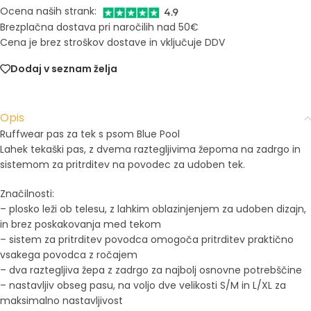
Ocena naših strank:
Brezplačna dostava pri naročilih nad 50€
Cena je brez stroškov dostave in vključuje DDV
Dodaj v seznam želja
Opis
Ruffwear pas za tek s psom Blue Pool
Lahek tekaški pas, z dvema raztegljivima žepoma na zadrgo in
sistemom za pritrditev na povodec za udoben tek.
Značilnosti:
– plosko leži ob telesu, z lahkim oblazinjenjem za udoben dizajn,
in brez poskakovanja med tekom
– sistem za pritrditev povodca omogoča pritrditev praktično
vsakega povodca z ročajem
– dva raztegljiva žepa z zadrgo za najbolj osnovne potrebščine
– nastavljiv obseg pasu, na voljo dve velikosti S/M in L/XL za
maksimalno nastavljivost