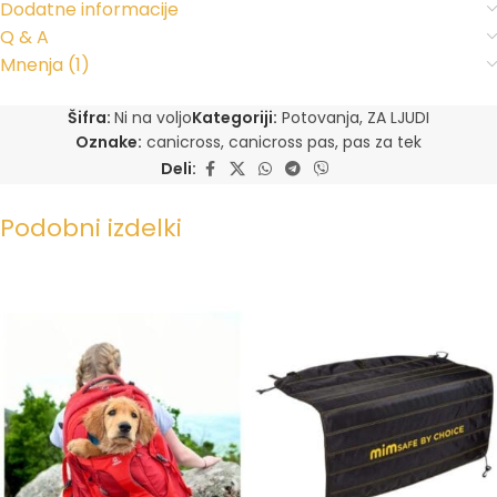
Dodatne informacije
Q & A
Mnenja (1)
Šifra:
Ni na voljo
Kategoriji:
Potovanja
,
ZA LJUDI
Oznake:
canicross
,
canicross pas
,
pas za tek
Deli:
Podobni izdelki