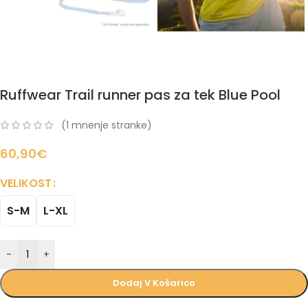
Ruffwear Trail runner pas za tek Blue Pool
(
1
mnenje stranke)
60,90
€
VELIKOST
S-M
L-XL
-
+
Dodaj V Košarico