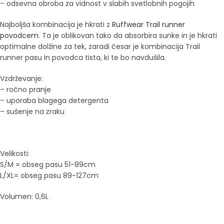
– odsevna obroba za vidnost v slabih svetlobnih pogojih
Najboljša kombinacija je hkrati z
Ruffwear Trail runner
povodcem
. Ta je oblikovan tako da absorbira sunke in je hkrati
optimalne dolžine za tek, zaradi česar je kombinacija Trail
runner pasu in povodca tista, ki te bo navdušila.
Vzdrževanje:
– ročno pranje
– uporaba blagega detergenta
– sušenje na zraku
Velikosti:
S/M = obseg pasu 51-89cm
L/XL= obseg pasu 89-127cm
Volumen: 0,6L