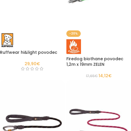
-20%
Ruffwear hi&light povodec
Firedog biothane povodec
29,90
€
1,2m x 19mm ZELEN
14,12
€
17,65
€