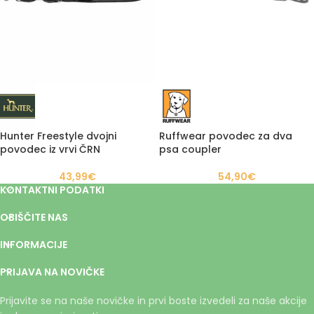
Hunter Freestyle dvojni
Ruffwear povodec za dva
povodec iz vrvi ČRN
psa coupler
43,99
€
54,90
€
KONTAKTNI PODATKI
OBIŠČITE NAS
INFORMACIJE
PRIJAVA NA NOVIČKE
Prijavite se na naše novičke in prvi boste izvedeli za naše akcije