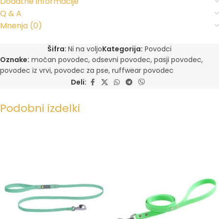
Dodatne informacije
Q & A
Mnenja (0)
Šifra:
Ni na voljo
Kategorija:
Povodci
Oznake:
močan povodec
,
odsevni povodec
,
pasji povodec
,
povodec iz vrvi
,
povodec za pse
,
ruffwear povodec
Deli:
Podobni izdelki