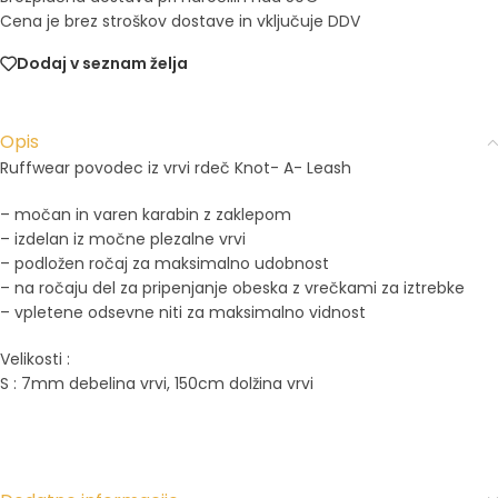
Cena je brez stroškov dostave in vključuje DDV
Dodaj v seznam želja
Opis
Ruffwear povodec iz vrvi rdeč Knot- A- Leash
– močan in varen karabin z zaklepom
– izdelan iz močne plezalne vrvi
– podložen ročaj za maksimalno udobnost
– na ročaju del za pripenjanje obeska z vrečkami za iztrebke
– vpletene odsevne niti za maksimalno vidnost
Velikosti :
S : 7mm debelina vrvi, 150cm dolžina vrvi