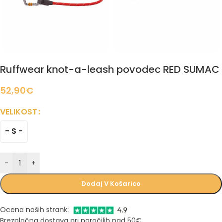
Ruffwear knot-a-leash povodec RED SUMAC
52,90
€
VELIKOST
- S -
-
+
Dodaj V Košarico
Ocena naših strank:
Brezplačna dostava pri naročilih nad 50€