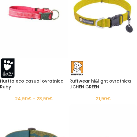
Hurtta eco casual ovratnica
Ruffwear hi&light ovratnica
Ruby
LICHEN GREEN
24,90
€
–
28,90
€
21,90
€