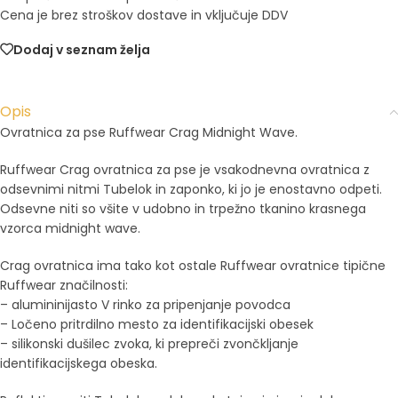
Cena je brez stroškov dostave in vključuje DDV
Dodaj v seznam želja
Opis
Ovratnica za pse Ruffwear Crag Midnight Wave.
Ruffwear Crag ovratnica za pse je vsakodnevna ovratnica z
odsevnimi nitmi Tubelok in zaponko, ki jo je enostavno odpeti.
Odsevne niti so všite v udobno in trpežno tkanino krasnega
vzorca midnight wave.
Crag ovratnica ima tako kot ostale Ruffwear ovratnice tipične
Ruffwear značilnosti:
– alumininijasto V rinko za pripenjanje povodca
– Ločeno pritrdilno mesto za identifikacijski obesek
– silikonski dušilec zvoka, ki prepreči zvončkljanje
identifikacijskega obeska.