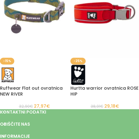
-15%
-25%
Ruffwear Flat out ovratnica
Hurtta warrior ovratnica ROSE
NEW RIVER
HIP
27,97
€
29,18
€
32,90
€
38,91
€
KONTAKTNI PODATKI
OBIŠČITE NAS
INFORMACIJE