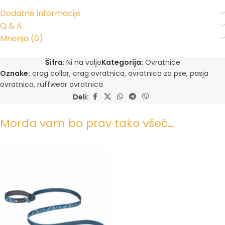
Dodatne informacije
Q & A
Mnenja (0)
Šifra:
Ni na voljo
Kategorija:
Ovratnice
Oznake:
crag collar
,
crag ovratnica
,
ovratnica za pse
,
pasja
ovratnica
,
ruffwear ovratnica
Deli:
Morda vam bo prav tako všeč…