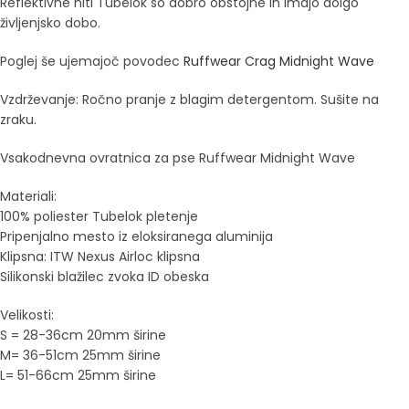
Reflektivne niti Tubelok so dobro obstojne in imajo dolgo
življenjsko dobo.
Poglej še ujemajoč povodec
Ruffwear Crag Midnight Wave
Vzdrževanje: Ročno pranje z blagim detergentom. Sušite na
zraku.
Vsakodnevna ovratnica za pse Ruffwear Midnight Wave
Materiali:
100% poliester Tubelok pletenje
Pripenjalno mesto iz eloksiranega aluminija
Klipsna:
ITW Nexus Airloc
klipsna
Silikonski blažilec zvoka ID obeska
Velikosti:
S = 28-36cm 20mm širine
M= 36-51cm 25mm širine
L= 51-66cm 25mm širine