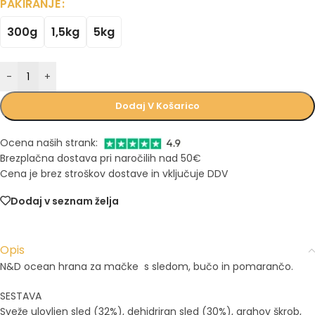
PAKIRANJE
300g
1,5kg
5kg
-
+
Dodaj V Košarico
Ocena naših strank:
Brezplačna dostava pri naročilih nad 50€
Cena je brez stroškov dostave in vključuje DDV
Dodaj v seznam želja
Opis
N&D ocean hrana za mačke s sledom, bučo in pomarančo.
SESTAVA
Sveže ulovljen sled (32%), dehidriran sled (30%), grahov škrob,