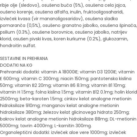
ribje olje (sledovo), osušena buča (5%), osušena cela jajca,
oušeno korenje, osušena alfalfa, inulin, fruktooligosaharidi,
izvleček kvasa (vir mananoligosaridov), osušena sladka
pomaranča (0,5%), osušeno granatno jabolko, osušena špinača,
psilium (0.3%), osušene borovnice, osušeno jabolko, natrijev
klorid, osušen pivski kvas, koren kurkume (0.2%), glukozamin,
hondroitin sulfat.
SESTAVINE IN PREHRANA
DODATKI NA KG
Prehranski dodatki: vitamin A 18000IE; vitamin D3 1200IE; vitamin
E 600mg; vitamin C 300mg; niacin 150mg; pantotenska kislina
50mg; vitamin B2 20mg; vitamin B6 8.1mg; vitamin B1 10mg;
vitamin H 1.5mg; folna kislina 1.5mg; vitamin B12 0.1mg; holin klorid
2500mg; beta-karoten 1.5mg; cinkov kelat analogne metionin
hidroksilaze 910mg; manganov kelat analogne metionin
hidroksilaze 380mg; železov kelat glicinovega hidrata 250mg;
bakrov kelat analogne metionin hidroksilaze 88mg; DL-metionin
5000mg; tavrin 4000mg; L-karnitin 300mg.
Organoleptični dodatki: izvleček aloe vere 1000mg; izvleček