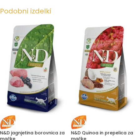
Podobni izdelki
N&D jagnjetina borovnica za
N&D Quinoa in prepelica za
mačke
mačke