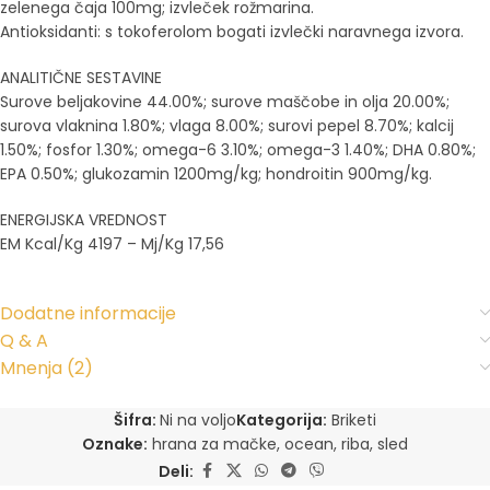
zelenega čaja 100mg; izvleček rožmarina.
Antioksidanti: s tokoferolom bogati izvlečki naravnega izvora.
ANALITIČNE SESTAVINE
Surove beljakovine 44.00%; surove maščobe in olja 20.00%;
surova vlaknina 1.80%; vlaga 8.00%; surovi pepel 8.70%; kalcij
1.50%; fosfor 1.30%; omega-6 3.10%; omega-3 1.40%; DHA 0.80%;
EPA 0.50%; glukozamin 1200mg/kg; hondroitin 900mg/kg.
ENERGIJSKA VREDNOST
EM Kcal/Kg 4197 – Mj/Kg 17,56
Dodatne informacije
Q & A
Mnenja (2)
Šifra:
Ni na voljo
Kategorija:
Briketi
Oznake:
hrana za mačke
,
ocean
,
riba
,
sled
Deli: