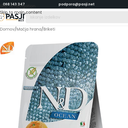
068 143 347
podpora@pasji.net
Skip to navigation
Skip to main content
Domov
/
Mačja hrana
/
Briketi