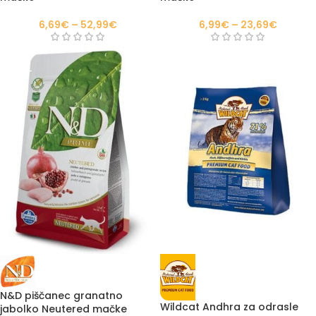
6,69
€
–
52,99
€
6,99
€
–
23,69
€
N&D piščanec granatno
Wildcat Andhra za odrasle
jabolko Neutered mačke