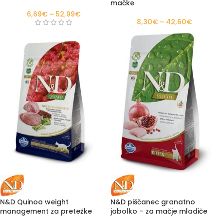
mačke
6,69
€
–
52,99
€
8,30
€
–
42,60
€
N&D Quinoa weight
N&D piščanec granatno
management za pretežke
jabolko – za mačje mladiče