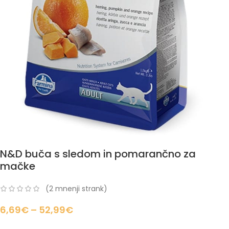
N&D buča s sledom in pomarančno za
mačke
(
2
mnenji strank)
6,69
€
–
52,99
€