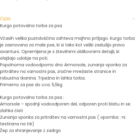
Opis
Kurgo potovalna torba za psa
Včasih velika pustološčina zahteva majhno prtljago. Kurgo torba
je zasnovana za male pse, ki si tako kot veliki zaslužijo pravo
avanturo. Opremljena je s številnimi oblikovnimi detajli, ki
olajšajo udobje na poti.
Popolnoma vodoodporno dno Armorsole, zunanja vponka za
pritrditev na varnostni pas, zračne mrežaste stranice in
robustna tkanina. Trpežna in lahka torba.
Primerno za pse do cca. 5,5kg
Kurgo potovalna torba za psa :
Amorsole – spodnji vodoodporen del, odporen proti blatu in se
zlahka čisti
Zunanja vponka za pritrditev na varnostni pas ( opomba : ni
testirana na trk)
Žep za shranjevanje z zadrgo