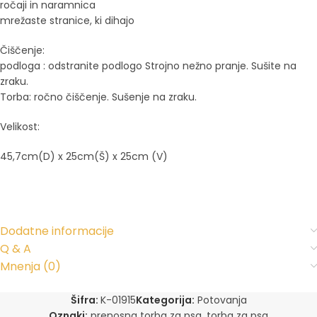
ročaji in naramnica
mrežaste stranice, ki dihajo
Čiščenje:
podloga : odstranite podlogo Strojno nežno pranje. Sušite na
zraku.
Torba: ročno čiščenje. Sušenje na zraku.
Velikost:
45,7cm(D) x 25cm(Š) x 25cm (V)
Dodatne informacije
Q & A
Mnenja (0)
Šifra:
K-01915
Kategorija:
Potovanja
Oznaki:
prenosna torba za psa
,
torba za psa