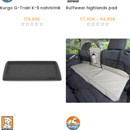
Kurgo G-Train K-9 nahrbtnik
Ruffwear highlands pad
179,99
€
57,90
€
–
94,90
€