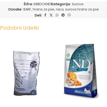
Šifra:
KBBDCKNE1
Kategorija:
Surova
Oznake:
BARF
,
hrana za pse
,
raca
,
surova hrana za pse
Deli:
Podobni izdelki