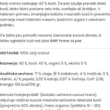
Račji vratovi vsebujejo 40 % kosti. Če pes zaužije prevelik delež
kosti, lahko blato postane zelo trdo, svetlejše ali drobljivo. V
takšnem primeru zmanjšajte količino mesnatih kosti in preverite
razmerje med mišičnim mesom, kostmi in organi v celotnem
jedilniku.
Če želite psu ponuditi naravno zasnovane surove obroke, si
lahko ogledate tudi naš izbor
BARF hrane za pse
.
SESTAVINE:
100% račji vratovi
Razmerja:
60 %, kosti: 40 %, organi: 0 %, ekstra: 0 %
Analitska sestava
: 71 % vlage, 18 % beljakovin, 4 % maščob, 0 %
vlaknin, 4,1 % pepela, 2,02 % kalcija, 0,97 % fosforja, Ca:P: 2,08,
Energija: 106 kcal/100 gr.
Metoda hranjenja BARF (biološko ustrezna surova hrana)
vključuje različne surove mesnate sestavine: Mesnate kosti
(povprečno 50% obroka), meso organov (približno 15 – 25%