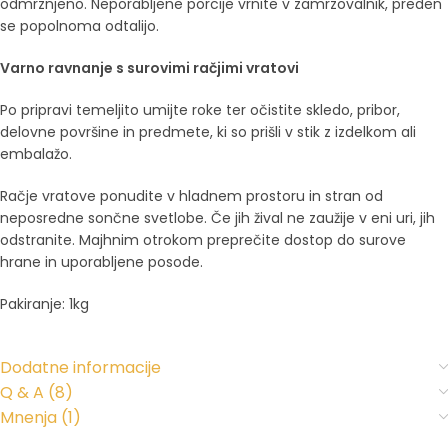
odmrznjeno. Neporabljene porcije vrnite v zamrzovalnik, preden
se popolnoma odtalijo.
Varno ravnanje s surovimi račjimi vratovi
Po pripravi temeljito umijte roke ter očistite skledo, pribor,
delovne površine in predmete, ki so prišli v stik z izdelkom ali
embalažo.
Račje vratove ponudite v hladnem prostoru in stran od
neposredne sončne svetlobe. Če jih žival ne zaužije v eni uri, jih
odstranite. Majhnim otrokom preprečite dostop do surove
hrane in uporabljene posode.
Pakiranje: 1kg
Dodatne informacije
Q & A (8)
Mnenja (1)