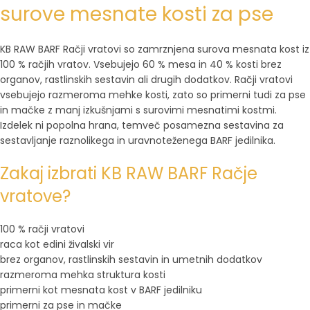
surove mesnate kosti za pse
KB RAW BARF Račji vratovi so zamrznjena surova mesnata kost iz
100 % račjih vratov. Vsebujejo 60 % mesa in 40 % kosti brez
organov, rastlinskih sestavin ali drugih dodatkov. Račji vratovi
vsebujejo razmeroma mehke kosti, zato so primerni tudi za pse
in mačke z manj izkušnjami s surovimi mesnatimi kostmi.
Izdelek ni popolna hrana, temveč posamezna sestavina za
sestavljanje raznolikega in uravnoteženega BARF jedilnika.
Zakaj izbrati KB RAW BARF Račje
vratove?
100 % račji vratovi
raca kot edini živalski vir
brez organov, rastlinskih sestavin in umetnih dodatkov
razmeroma mehka struktura kosti
primerni kot mesnata kost v BARF jedilniku
primerni za pse in mačke