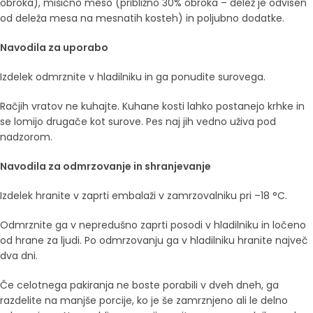
obroka), mišično meso (približno 30% obroka – delež je odvisen
od deleža mesa na mesnatih kosteh) in poljubno dodatke.
Navodila za uporabo
Izdelek odmrznite v hladilniku in ga ponudite surovega.
Račjih vratov ne kuhajte. Kuhane kosti lahko postanejo krhke in
se lomijo drugače kot surove. Pes naj jih vedno uživa pod
nadzorom.
Navodila za odmrzovanje in shranjevanje
Izdelek hranite v zaprti embalaži v zamrzovalniku pri –18 °C.
Odmrznite ga v nepredušno zaprti posodi v hladilniku in ločeno
od hrane za ljudi. Po odmrzovanju ga v hladilniku hranite največ
dva dni.
Če celotnega pakiranja ne boste porabili v dveh dneh, ga
razdelite na manjše porcije, ko je še zamrznjeno ali le delno