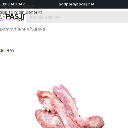
068 143 347
podpora@pasji.net
Skip to navigation
Skip to main content
Domov
/
HRANA
/
Surova