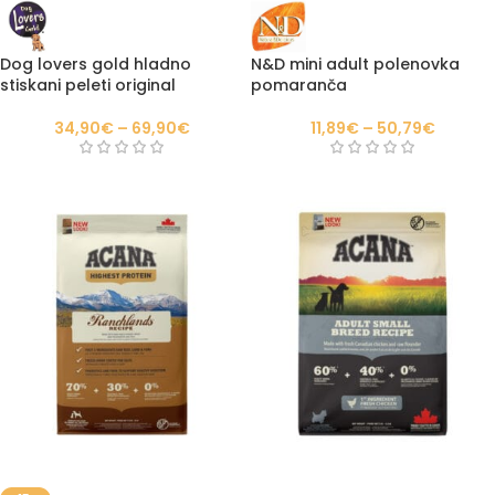
Dog lovers gold hladno
N&D mini adult polenovka
stiskani peleti original
pomaranča
34,90
€
–
69,90
€
11,89
€
–
50,79
€