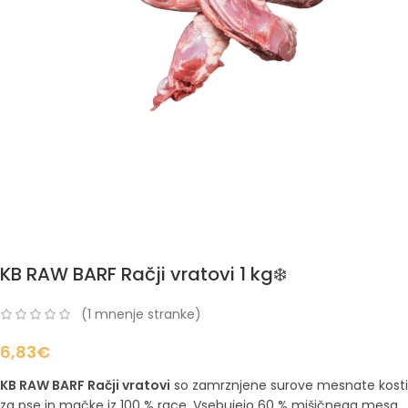
KB RAW BARF Račji vratovi 1 kg❄️
(
1
mnenje stranke)
6,83
€
KB RAW BARF Račji vratovi
so zamrznjene surove mesnate kosti
za pse in mačke iz 100 % race. Vsebujejo 60 % mišičnega mesa