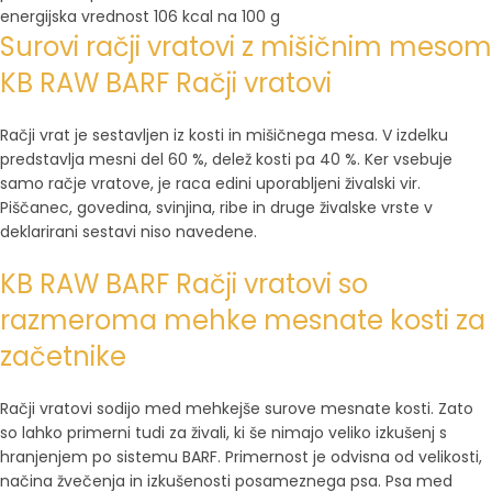
energijska vrednost 106 kcal na 100 g
Surovi račji vratovi z mišičnim mesom
KB RAW BARF Račji vratovi
Račji vrat je sestavljen iz kosti in mišičnega mesa. V izdelku
predstavlja mesni del 60 %, delež kosti pa 40 %. Ker vsebuje
samo račje vratove, je raca edini uporabljeni živalski vir.
Piščanec, govedina, svinjina, ribe in druge živalske vrste v
deklarirani sestavi niso navedene.
KB RAW BARF Račji vratovi so
razmeroma mehke mesnate kosti za
začetnike
Račji vratovi sodijo med mehkejše surove mesnate kosti. Zato
so lahko primerni tudi za živali, ki še nimajo veliko izkušenj s
hranjenjem po sistemu BARF. Primernost je odvisna od velikosti,
načina žvečenja in izkušenosti posameznega psa. Psa med