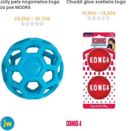
Jolly pets nogometna žoga
Chuckit glow svetleča žoga
za pse MODRA
10,80
€
–
14,20
€
24,20
€
–
35,70
€