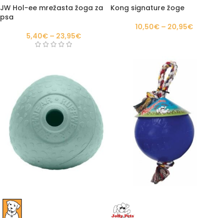
JW Hol-ee mrežasta žoga za
Kong signature žoge
psa
10,50
€
–
20,95
€
5,40
€
–
23,95
€