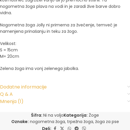
nogometna žoga plava na vodi in je zaradi žive barve dobro
vidna.
Nogometna žoga Jolly ni primerna za žvečenje, temveč je
namenjena prinašanju in teku za žogo.
Velikost:
S = 15cm
M= 20cm
Zelena žoga ima vonj zelenega jabolka.
Dodatne informacije
Q & A
Mnenja (1)
Šifra:
Ni na voljo
Kategorija:
Žoge
Oznake:
nogometna žoga
,
trpežna žoga
,
žoga za pse
Deli: