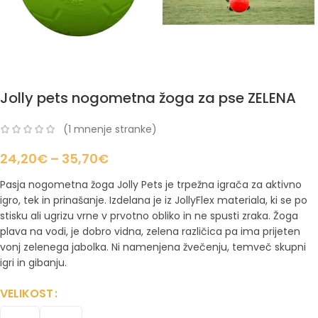
Jolly pets nogometna žoga za pse ZELENA
(
1
mnenje stranke)
24,20
€
–
35,70
€
Pasja nogometna žoga Jolly Pets je trpežna igrača za aktivno
igro, tek in prinašanje. Izdelana je iz JollyFlex materiala, ki se po
stisku ali ugrizu vrne v prvotno obliko in ne spusti zraka. Žoga
plava na vodi, je dobro vidna, zelena različica pa ima prijeten
vonj zelenega jabolka. Ni namenjena žvečenju, temveč skupni
igri in gibanju.
VELIKOST