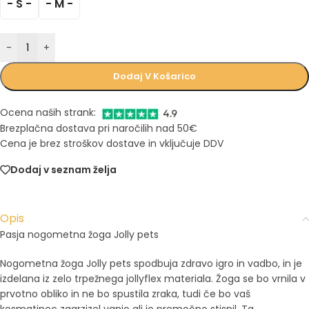
- S -
- M -
-
+
Dodaj V Košarico
Ocena naših strank:
Brezplačna dostava pri naročilih nad 50€
Cena je brez stroškov dostave in vključuje DDV
Dodaj v seznam želja
Opis
Pasja nogometna žoga Jolly pets
Nogometna žoga Jolly pets spodbuja zdravo igro in vadbo, in je
izdelana iz zelo trpežnega jollyflex materiala. Žoga se bo vrnila v
prvotno obliko in ne bo spustila zraka, tudi če bo vaš
kosmatinec zagrzizel vanjo ali jo premočno stisnil. Ta