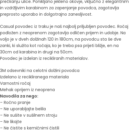
prečkanju ulice. Ponikljano jekleno okovje, vključno z elegantnim
in vzdržljivim karabinom za zapenjanje povodca, zagotavlja
preprosto uporabo in dolgotrajno zanesljivost.
Casual povodec iz traku je naš najbolj priljubljen povodec. Ročaj
podložen z neoprenom zagotavlja odličen prijem in udobje. Na
voljo je v dveh dolžinah 120 in 180cm, na povodcu sta še dve
zanki, ki služita kot ročaja, ko je treba psa prijeti bližje, en na
30cm od karabina in drugi na 50cm.
Povodec je izdelan iz recikliranih materialov.
3M odsevniki na celotni dolžini povodca
Izdelano iz recikliranega materiala
Varnostni ročaj
Mehak oprijem iz neoprena
Navodila za nego:
– Ročno pranje
– Ne uporabljajte belila
– Ne sušite v sušilnem stroju
– Ne likajte
– Ne čistite s kemičnimi čistili