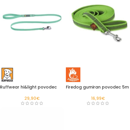
Ruffwear hi&light povodec
Firedog gumiran povodec 5m
29,90
€
16,99
€