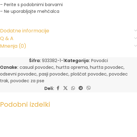
– Perite s podobnimi barvami
– Ne uporabljajte mehčalca
Dodatne informacije
Q & A
Mnenja (0)
Šifra:
933382-1-1
Kategorija:
Povodci
Oznake:
casual povodec
,
hurtta oprema
,
hurtta povodec
,
odsevni povodec
,
pasji povodec
,
ploščat povodec
,
povodec
trak
,
povodec za pse
Deli:
Podobni izdelki