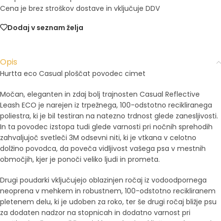
Cena je brez stroškov dostave in vključuje DDV
Dodaj v seznam želja
Opis
Hurtta eco Casual ploščat povodec cimet
Močan, eleganten in zdaj bolj trajnosten Casual Reflective
Leash ECO je narejen iz trpežnega, 100-odstotno recikliranega
poliestra, ki je bil testiran na natezno trdnost glede zanesljivosti.
In ta povodec izstopa tudi glede varnosti pri nočnih sprehodih
zahvaljujoč svetleči 3M odsevni niti, ki je vtkana v celotno
dolžino povodca, da poveča vidljivost vašega psa v mestnih
območjih, kjer je ponoči veliko ljudi in prometa.
Drugi poudarki vključujejo oblazinjen ročaj iz vodoodpornega
neoprena v mehkem in robustnem, 100-odstotno recikliranem
pletenem delu, ki je udoben za roko, ter še drugi ročaj bližje psu
za dodaten nadzor na stopnicah in dodatno varnost pri