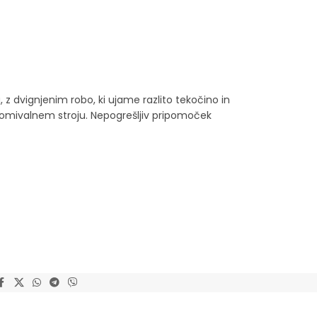
 z dvignjenim robo, ki ujame razlito tekočino in
v pomivalnem stroju. Nepogrešljiv pripomoček