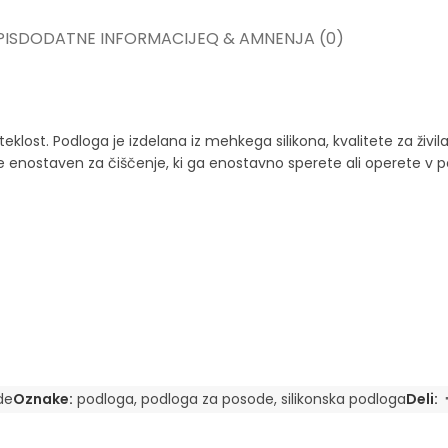
IS
DODATNE INFORMACIJE
Q & A
MNENJA (0)
ost. Podloga je izdelana iz mehkega silikona, kvalitete za živila,
i je enostaven za čiščenje, ki ga enostavno sperete ali operete 
de
Oznake:
podloga
,
podloga za posode
,
silikonska podloga
Deli: