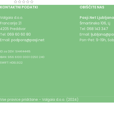
KONTAKTNI PODATKI
OBIŠČITE NAS
Valgaia d.o.o.
Pasji.Net Ljubljana
Francarija 21
Šmartinska 106, Lj
4205 Preddvor
Tel:
068 143 347
Tel:
069 60 60 80
Email:
ljubljana@pas
Email:
podpora@pasji.net
Pon-Pet: 9-19h, Sob
ID za DDV: SI44144415
IBAN: SI56 6100 0001 0250 240
SWIFT: HDELSI22
Vse pravice pridržane - Valgaia d.o.o. (2024)