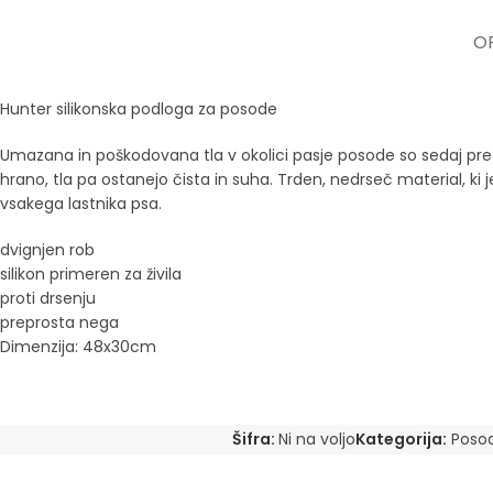
OP
Hunter silikonska podloga za posode
Umazana in poškodovana tla v okolici pasje posode so sedaj pretekl
hrano, tla pa ostanejo čista in suha. Trden, nedrseč material, k
vsakega lastnika psa.
dvignjen rob
silikon primeren za živila
proti drsenju
preprosta nega
Dimenzija: 48x30cm
Šifra:
Ni na voljo
Kategorija:
Poso