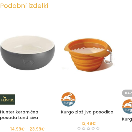
Podobni izdelki
RA
Hunter keramična
Kurgo zložljiva posodica
posoda Lund siva
Kurg
13,49
€
14,99
€
–
23,99
€