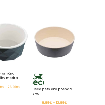
eramična
iby modra
9
€
–
26,99
€
Beco pets eko posoda
siva
9,99
€
–
12,99
€