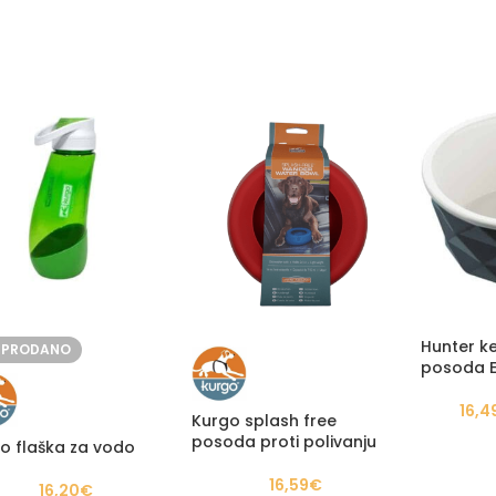
Hunter k
ZPRODANO
posoda E
16,4
Kurgo splash free
posoda proti polivanju
o flaška za vodo
16,59
€
16,20
€