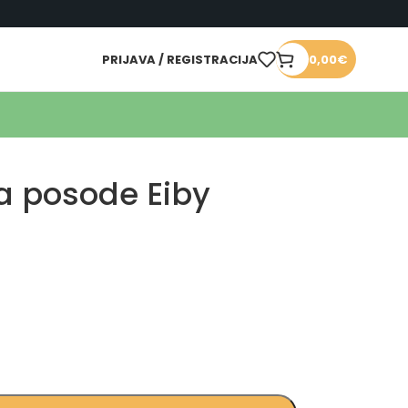
PRIJAVA / REGISTRACIJA
0,00
€
za posode Eiby