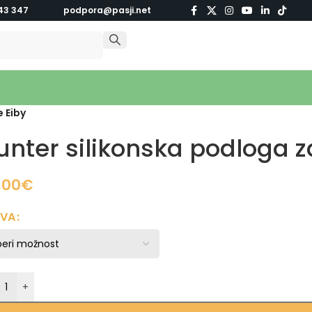
43 347
podpora@pasji.net
 Eiby
unter silikonska podloga 
,00
€
RVA
+