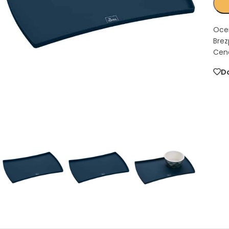
Oce
Brez
Cena
Do