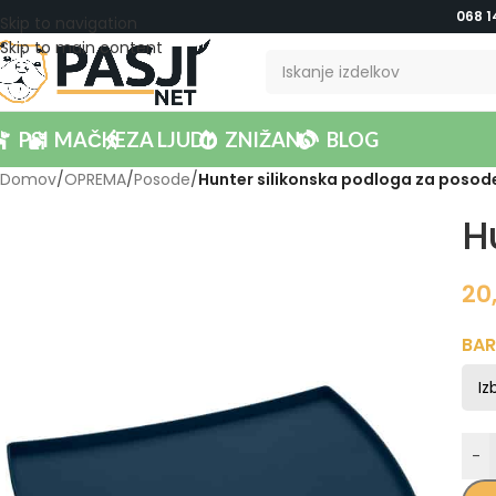
068 1
Skip to navigation
Skip to main content
PSI
MAČKE
ZA LJUDI
ZNIŽANO
BLOG
Domov
/
OPREMA
/
Posode
/
Hunter silikonska podloga za posode
H
20
BA
-