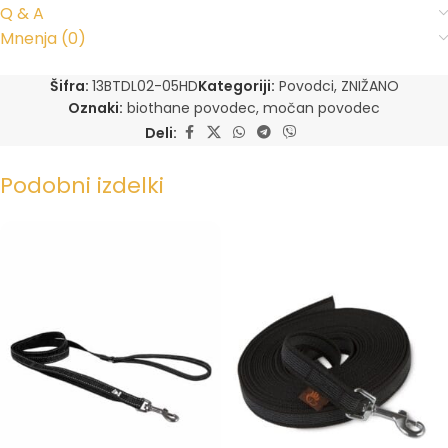
Q & A
Mnenja (0)
Šifra:
13BTDL02-05HD
Kategoriji:
Povodci
,
ZNIŽANO
Oznaki:
biothane povodec
,
močan povodec
Deli:
Podobni izdelki