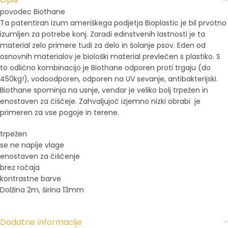
povodec Biothane
Ta patentiran izum ameriškega podjetja Bioplastic je bil prvotno
izumljen za potrebe konj. Zaradi edinstvenih lastnosti je ta
material zelo primere tudi za delo in šolanje psov. Eden od
osnovnih materialov je biološki material prevlečen s plastiko. S
to odlično kombinacijo je Biothane odporen proti trgaju (do
450kg!), vodoodporen, odporen na UV sevanje, antibakterijski.
Biothane spominja na usnje, vendar je veliko bolj trpežen in
enostaven za čiščeje. Zahvaljujoč izjemno nizki obrabi je
primeren za vse pogoje in terene.
trpežen
se ne napije vlage
enostaven za čiščenje
brez ročaja
kontrastne barve
Dolžina 2m, širina 13mm
Dodatne informacije