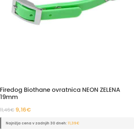
Firedog Biothane ovratnica NEON ZELENA
19mm
9,16
€
11,46
€
Najnižja cena v zadnjih 30 dneh:
11,39
€