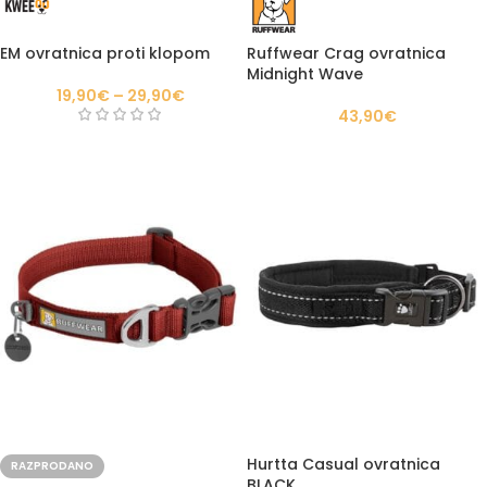
EM ovratnica proti klopom
Ruffwear Crag ovratnica
Midnight Wave
19,90
€
–
29,90
€
43,90
€
Hurtta Casual ovratnica
RAZPRODANO
BLACK