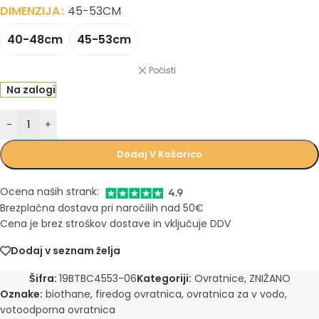
DIMENZIJA
45-53CM
40-48cm
45-53cm
Počisti
Na zalogi
-
+
Dodaj V Košarico
Ocena naših strank:
Brezplačna dostava pri naročilih nad 50€
Cena je brez stroškov dostave in vključuje DDV
Dodaj v seznam želja
Šifra:
19BTBC4553-06
Kategoriji:
Ovratnice
,
ZNIŽANO
Oznake:
biothane
,
firedog ovratnica
,
ovratnica za v vodo
,
votoodporna ovratnica