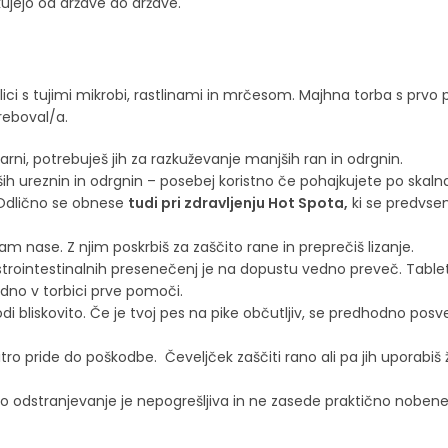
kujejo od države do države.
ici s tujimi mikrobi, rastlinami in mrčesom. Majhna torba s prvo 
reboval/a.
karni, potrebuješ jih za razkuževanje manjših ran in odrgnin.
ih ureznin in odrgnin – posebej koristno če pohajkujete po skalnat
 Odlično se obnese
tudi pri zdravljenju Hot Spota,
ki se predvsem
am nase. Z njim poskrbiš za zaščito rane in preprečiš lizanje.
trointestinalnih presenečenj je na dopustu vedno preveč. Tablet
edno v torbici prve pomoči.
godi bliskovito. Če je tvoj pes na pike občutljiv, se predhodno posv
ro pride do poškodbe. Čeveljček zaščiti rano ali pa jih uporabiš 
lno odstranjevanje je nepogrešljiva in ne zasede praktično noben