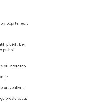
pomočjo te reši v
ih plažah, kjer
 pri bolj
e ali
Enterozoo
etuj z
že preventivno,
ega prostora. Jaz