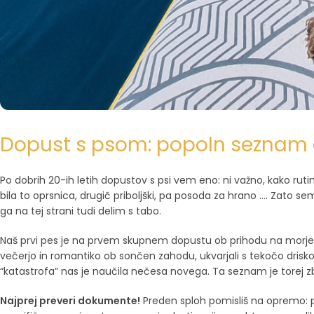
Dopust s psom: popoln seznam o
Po dobrih 20-ih letih dopustov s psi vem eno: ni važno, kako ruti
bila to oprsnica, drugič priboljški, pa posoda za hrano …. Zato sem
ga na tej strani tudi delim s tabo.
Naš prvi pes je na prvem skupnem dopustu ob prihodu na morje
večerjo in romantiko ob sončen zahodu, ukvarjali s tekočo drisk
“katastrofa” nas je naučila nečesa novega. Ta seznam je torej zb
Najprej preveri dokumente!
Preden sploh pomisliš na opremo: pot