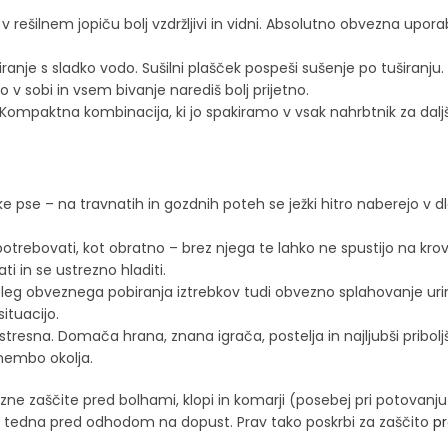
so v rešilnem jopiču bolj vzdržljivi in vidni. Absolutno obvezna upor
anje s sladko vodo. Sušilni plašček pospeši sušenje po tuširanju.
v sobi in vsem bivanje narediš bolj prijetno.
. Kompaktna kombinacija, ki jo spakiramo v vsak nahrbtnik za daljši
e pse – na travnatih in gozdnih poteh se ježki hitro naberejo v d
potrebovati, kot obratno – brez njega te lahko ne spustijo na krov
 in se ustrezno hladiti.
poleg obveznega pobiranja iztrebkov tudi obvezno splahovanje uri
ituacijo.
stresna. Domača hrana, znana igrača, postelja in najljubši pribolj
membo okolja.
ne zaščite pred bolhami, klopi in komarji (posebej pri potovanju
1–2 tedna pred odhodom na dopust. Prav tako poskrbi za zaščito
pr