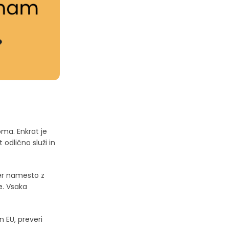
oma. Enkrat je
 odlično služi in
čer namesto z
e
. Vsaka
n EU, preveri