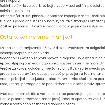
brez napora.
Rešilni jopič
Ni le za pse, ki se bojijo vode – tudi odlični plavalci 
čolnih in jadrnicah.
Brisača in/ali
sušilni plašček
Po vsakem kopanju v morju sledi tušir
tudi če s psom dopustuješ v hotelih, saj tako zmanjšaš umazanijo 
Zložljiva posodica
+
flaška
za vodo Hidracija je pri vročini ključna
Ostalo, kar ne sme manjkati
Krtača
za odstranjevanje ježkov iz dlake : Predvsem za dolgodlak
česanje prepreči boleče vozle.
Nagobčnik
Obvezen za javni prevoz in trajekte. Bolje imeti in ne 
uporabljaj
najlonskega nagobčnika, saj pes v njem ne more dihati
Vrečke za kakce
, določena mesta (sploh v Italiji) so že uvedla 
preden se odpraviš na dopust, da boš pripravljen/a tudi na tako s
Hrana, priboljški in najljubša igrača: Sprememba okolja je za psa 
tisto, kar mu pomaga da se počuti domače in ležje preživi spre
Pred dopustom obiščite veterinarja in se posvetujte glede ustrez
kjer je prisotna možnost lišmanijoze). Zaščito uporabi že vsaj 
Prenesi brezplačen seznam za dopust s psom