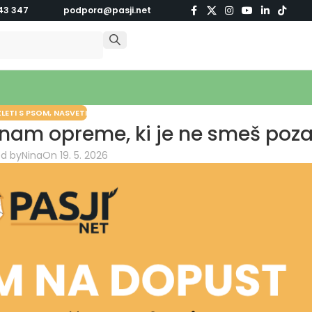
43 347
podpora@pasji.net
ZLETI S PSOM
,
NASVETI
nam opreme, ki je ne smeš poza
ed by
Nina
On 19. 5. 2026