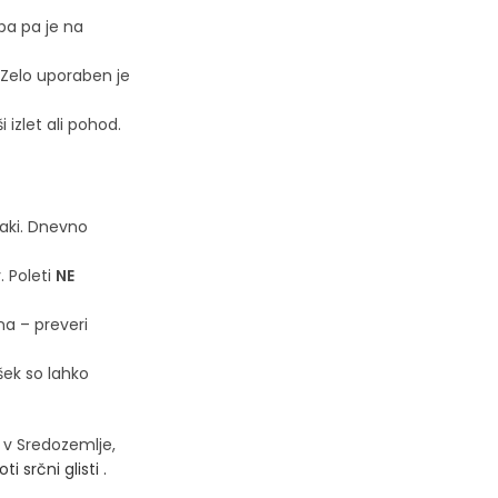
aba pa je na
 Zelo uporaben je
 izlet ali pohod.
laki. Dnevno
. Poleti
NE
na – preveri
šek so lahko
 v Sredozemlje,
oti srčni glisti .