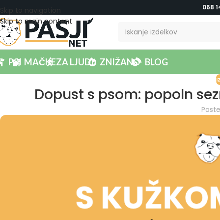
068 1
Skip to navigation
Skip to main content
PSI
MAČKE
ZA LJUDI
ZNIŽANO
BLOG
I
Dopust s psom: popoln sez
Post