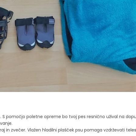
lovi. S pomočjo poletne opreme bo tvoj pes resnično užival na dop
vanje.
raj in zvečer. Vlažen hladilni plašček psu pomaga vzdrževati te