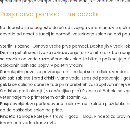
specifične pogoje vstopa za svojo destinacijo – zahteve se razli
Pasja prva pomoč – ne pozabi
Na dopustu smo pogosto daleč od svojega veterinarja, v tuji okol
devetih od deset situacij in pomoči veterinarja sploh ne boš pot
Sterilni zloženci: Osnova vsake prve pomoči. Dobite jih v vsaki le
Derma gel
ali sredstvo za razkuževanje ran Za hitro oskrbo manjš
se mehke od vode razmočene blazinice še hitreje poškodujejo.
odlakanih psih rad pojavi v poletni vročini.
Samolepilni povoj
za povijanje ran : ne lepi se ne dlako, vendar s
Dia tab tablete (proti driski)
Slana voda, stres od potovanja… gas
gel
, ki se odlično obnese tudi pri morebitnih zastrupitvah imej v
Sredstvo proti alergiji (za občutljive pse) Pik ose ali čebele se z
veterinarjem o primernem antihistaminiku.
Pasji čeveljček
za poškodovano tačko – na skalnati plaži lahko hit
da do poškodbe sploh ne pride.
Pinceta za klope
Poletje + trava + gozd = klopi. Pinceta za pravi
imam eno vedno kar v avtu.