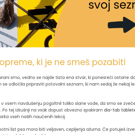
preme, ki je ne smeš pozabiti
nirani smo, vedno se najde tista ena stvar, ki ponesreči ostane d
 se odločila pripraviti potovalni seznam, ki nam sedaj že nekaj let
 v vsem navdušenju pogoltnil toliko slane vode, da smo se zve
o. Po tej izkušnji na vsak dopust obvezno spakiram
dia-tab tablet
irka vseh naših naučenih lekcij.
ni list psa mora biti veljaven, cepljenja ažurna. Če potuješ izve