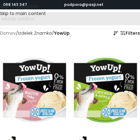
068 143 347
podpora@pasji.net
Skip to navigation
Skip to main content
Domov
/
Izdelek Znamka
/
YowUp
Filters