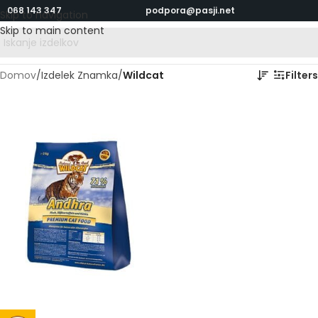
068 143 347
podpora@pasji.net
Skip to navigation
Skip to main content
Domov
/
Izdelek Znamka
/
Wildcat
Filters