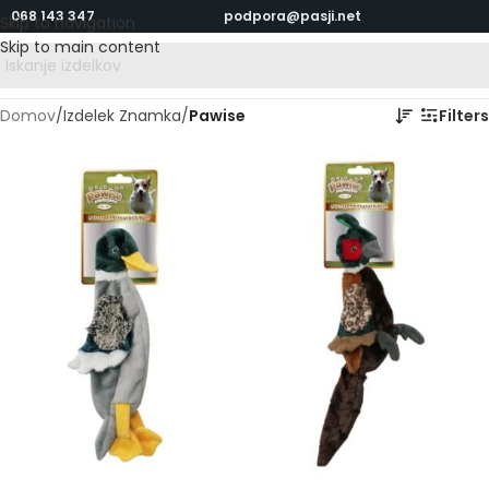
068 143 347
podpora@pasji.net
Skip to navigation
Skip to main content
Domov
/
Izdelek Znamka
/
Pawise
Filters