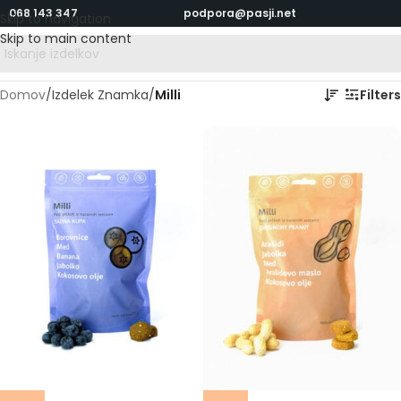
068 143 347
podpora@pasji.net
Skip to navigation
Skip to main content
Domov
/
Izdelek Znamka
/
Milli
Filters