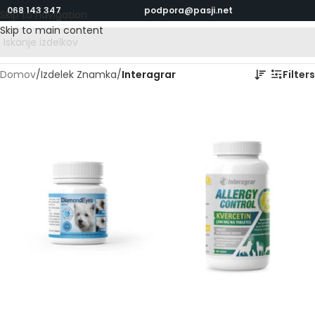
068 143 347
podpora@pasji.net
Skip to navigation
Skip to main content
Domov
/
Izdelek Znamka
/
Interagrar
Filters